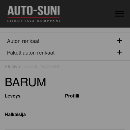
OPEN MEN
Auton renkaat
Pakettiauton renkaat
Etusivu
/ Brands / BARUM
BARUM
Leveys
Profiili
Halkaisija