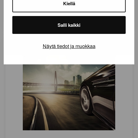
POLARIS NORTH 6
Kiellä
123,87
€
Alk:
Salli kaikki
Näytä tiedot ja muokkaa