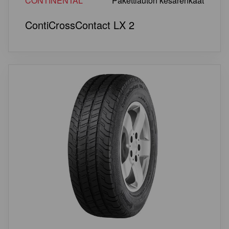
CONTINENTAL
Pakettiauton kesärenkaat
ContiCrossContact LX 2