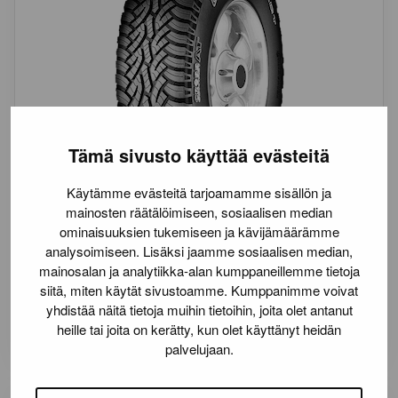
Tämä sivusto käyttää evästeitä
Käytämme evästeitä tarjoamamme sisällön ja
mainosten räätälöimiseen, sosiaalisen median
ominaisuuksien tukemiseen ja kävijämäärämme
CONTINENTAL
Pakettiauton renkaat
analysoimiseen. Lisäksi jaamme sosiaalisen median,
mainosalan ja analytiikka-alan kumppaneillemme tietoja
ContiCrossContact AT
siitä, miten käytät sivustoamme. Kumppanimme voivat
311,87
€
yhdistää näitä tietoja muihin tietoihin, joita olet antanut
heille tai joita on kerätty, kun olet käyttänyt heidän
palvelujaan.