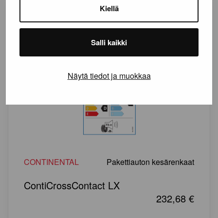
Kiellä
Salli kaikki
Näytä tiedot ja muokkaa
CONTINENTAL
Pakettiauton kesärenkaat
ContiCrossContact LX
232,68
€