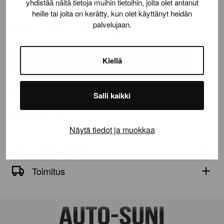
yhdistää näitä tietoja muihin tietoihin, joita olet antanut
heille tai joita on kerätty, kun olet käyttänyt heidän
palvelujaan.
Määrä:
POLARIS
ICE
6
LISÄÄ OSTOSKORIIN
Kiellä
määrä
Tuotetiedot
Salli kaikki
POLARIS ICE 6
Näytä tiedot ja muokkaa
Tekniset tiedot
Toimitus