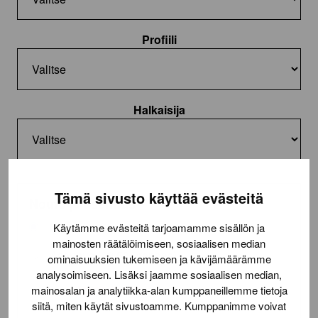
Profiili
Halkaisija
Tämä sivusto käyttää evästeitä
Nouto ja asennus
Nouto toimitilasta
Käytämme evästeitä tarjoamamme sisällön ja
mainosten räätälöimiseen, sosiaalisen median
Asennus (22,50€/rengas)
ominaisuuksien tukemiseen ja kävijämäärämme
analysoimiseen. Lisäksi jaamme sosiaalisen median,
Lue lisää
toimituksesta
mainosalan ja analytiikka-alan kumppaneillemme tietoja
siitä, miten käytät sivustoamme. Kumppanimme voivat