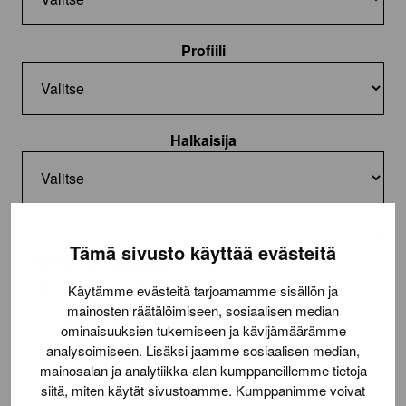
Profiili
Halkaisija
Tämä sivusto käyttää evästeitä
Nouto ja asennus
Nouto toimitilasta
Käytämme evästeitä tarjoamamme sisällön ja
mainosten räätälöimiseen, sosiaalisen median
Asennus (22,50€/rengas)
ominaisuuksien tukemiseen ja kävijämäärämme
analysoimiseen. Lisäksi jaamme sosiaalisen median,
Lue lisää
toimituksesta
mainosalan ja analytiikka-alan kumppaneillemme tietoja
siitä, miten käytät sivustoamme. Kumppanimme voivat