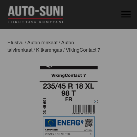
OPEN MEN
Etusivu
/
Auton renkaat
/
Auton
talvirenkaat
/
Kitkarengas
/ VikingContact 7