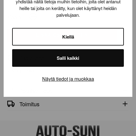
yhdistää näitä tietoja muihin tietoihin, joita olet antanut
heille tai joita on kerätty, kun olet käyttänyt heidän
palvelujaan.
Määrä:
VikingContact
7
määrä
LISÄÄ OSTOSKORIIN
Kiellä
Tuotetiedot
Salli kaikki
VikingContact 7
Näytä tiedot ja muokkaa
Tekniset tiedot
Toimitus