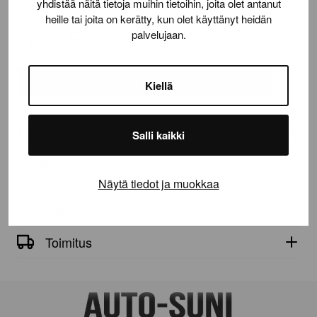
yhdistää näitä tietoja muihin tietoihin, joita olet antanut
heille tai joita on kerätty, kun olet käyttänyt heidän
palvelujaan.
Määrä:
VikingContact
7
määrä
LISÄÄ OSTOSKORIIN
Kiellä
Tuotetiedot
Salli kaikki
VikingContact 7
Näytä tiedot ja muokkaa
Tekniset tiedot
Toimitus