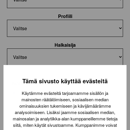
Profiili
Halkaisija
Tämä sivusto käyttää evästeitä
Nouto ja asennus
Nouto toimitilasta
Käytämme evästeitä tarjoamamme sisällön ja
mainosten räätälöimiseen, sosiaalisen median
Asennus (22,50€/rengas)
ominaisuuksien tukemiseen ja kävijämäärämme
analysoimiseen. Lisäksi jaamme sosiaalisen median,
Lue lisää
toimituksesta
mainosalan ja analytiikka-alan kumppaneillemme tietoja
siitä, miten käytät sivustoamme. Kumppanimme voivat