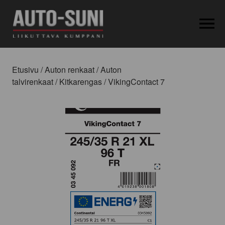
OPEN MEN
Etusivu
/
Auton renkaat
/
Auton
talvirenkaat
/
Kitkarengas
/ VikingContact 7