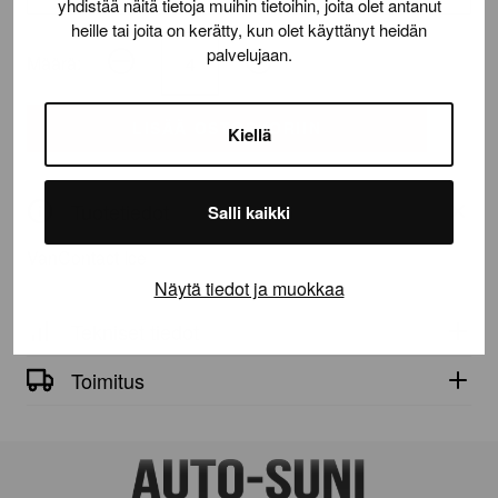
yhdistää näitä tietoja muihin tietoihin, joita olet antanut
heille tai joita on kerätty, kun olet käyttänyt heidän
palvelujaan.
Määrä:
VanContact
Ice
määrä
LISÄÄ OSTOSKORIIN
Kiellä
Tuotetiedot
Salli kaikki
VanContact Ice
Näytä tiedot ja muokkaa
Tekniset tiedot
Toimitus