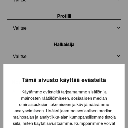
Profiili
Halkaisija
Tämä sivusto käyttää evästeitä
Nouto ja asennus
Nouto toimitilasta
Käytämme evästeitä tarjoamamme sisällön ja
mainosten räätälöimiseen, sosiaalisen median
Asennus (22,50€/rengas)
ominaisuuksien tukemiseen ja kävijämäärämme
analysoimiseen. Lisäksi jaamme sosiaalisen median,
Lue lisää
toimituksesta
mainosalan ja analytiikka-alan kumppaneillemme tietoja
siitä, miten käytät sivustoamme. Kumppanimme voivat