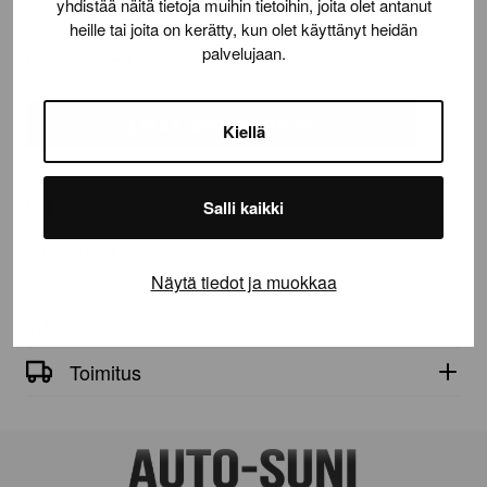
yhdistää näitä tietoja muihin tietoihin, joita olet antanut
heille tai joita on kerätty, kun olet käyttänyt heidän
palvelujaan.
Määrä:
VanContact
Ice
määrä
LISÄÄ OSTOSKORIIN
Kiellä
Tuotetiedot
Salli kaikki
VanContact Ice
Näytä tiedot ja muokkaa
Tekniset tiedot
Toimitus