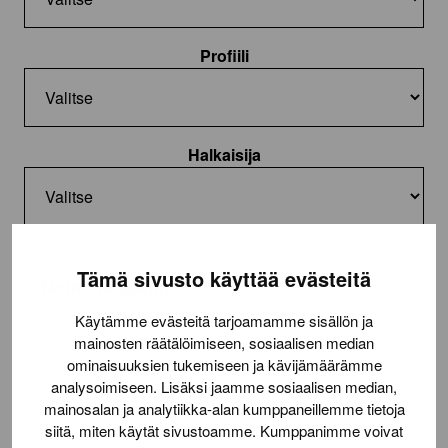
Profiili
Halkaisija
Tämä sivusto käyttää evästeitä
Nouto ja asennus
Nouto toimitilasta
Käytämme evästeitä tarjoamamme sisällön ja
mainosten räätälöimiseen, sosiaalisen median
Asennus (22,50€/rengas)
ominaisuuksien tukemiseen ja kävijämäärämme
analysoimiseen. Lisäksi jaamme sosiaalisen median,
Lue lisää
toimituksesta
mainosalan ja analytiikka-alan kumppaneillemme tietoja
siitä, miten käytät sivustoamme. Kumppanimme voivat