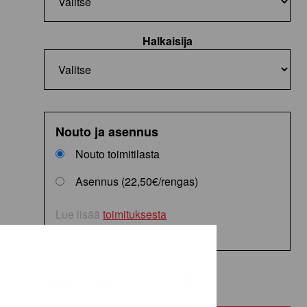
Halkaisija
Nouto ja asennus
Nouto toimitilasta
Asennus (22,50€/rengas)
Lue lisää
toimituksesta
Määrä:
ProTech
NewGen