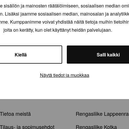
sisällön ja mainosten räätälöimiseen, sosiaalisen median om
. Lisäksi jaamme sosiaalisen median, mainosalan ja analytii
amme. Kumppanimme voivat yhdistää näitä tietoja muihin tietoihin, 
joita on kerätty, kun olet käyttänyt heidän palvelujaan.
Kiellä
Salli kaikki
Näytä tiedot ja muokkaa
Tietoa meistä
Rengasliike Lappeenra
Tilaus- ja sopimusehdot
Rengasliike Kotka