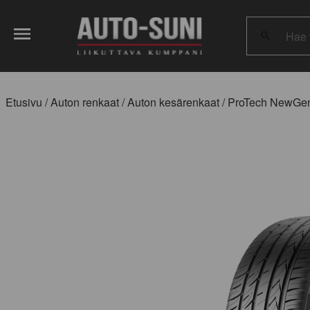
Hae
tuotteita:
Etusivu
/
Auton renkaat
/
Auton kesärenkaat
/ ProTech NewGe