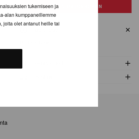
inaisuuksien tukemiseen ja
määrä
LISÄÄ OSTOSKORIIN
kka-alan kumppaneillemme
joita olet antanut heille tai
Tuotetiedot
ProTech NewGen
Tekniset tiedot
Toimitus
nta