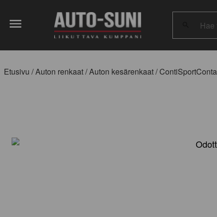
Hae
tuotteita:
Etusivu
/
Auton renkaat
/
Auton kesärenkaat
/ ContiSportConta