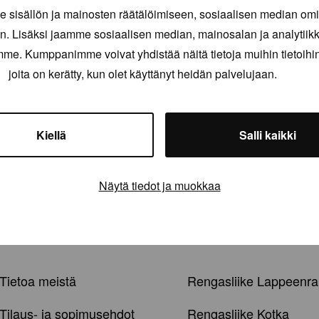
sisällön ja mainosten räätälöimiseen, sosiaalisen median om
. Lisäksi jaamme sosiaalisen median, mainosalan ja analytii
amme. Kumppanimme voivat yhdistää näitä tietoja muihin tietoihin, 
joita on kerätty, kun olet käyttänyt heidän palvelujaan.
Kiellä
Salli kaikki
Näytä tiedot ja muokkaa
Tietoa meistä
Rengasliike Lappeenra
Tilaus- ja sopimusehdot
Rengasliike Kotka