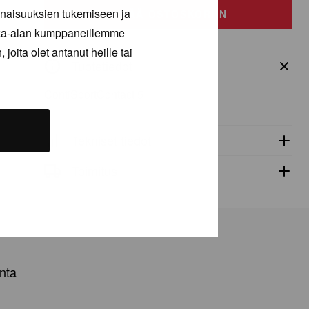
inaisuuksien tukemiseen ja
määrä
LISÄÄ OSTOSKORIIN
kka-alan kumppaneillemme
joita olet antanut heille tai
Tuotetiedot
ContiSportContact 5
Tekniset tiedot
Toimitus
nta