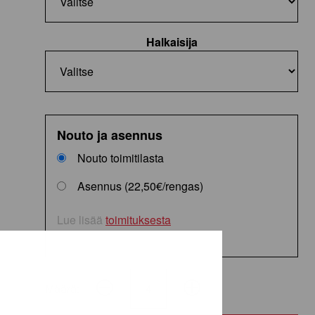
Halkaisija
Nouto ja asennus
Nouto toimitilasta
Asennus (22,50€/rengas)
Lue lisää
toimituksesta
Määrä:
ContiSportContact
5