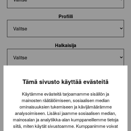
Profiili
Halkaisija
Tämä sivusto käyttää evästeitä
Nouto ja asennus
Nouto toimitilasta
Käytämme evästeitä tarjoamamme sisällön ja
mainosten räätälöimiseen, sosiaalisen median
Asennus (22,50€/rengas)
ominaisuuksien tukemiseen ja kävijämäärämme
analysoimiseen. Lisäksi jaamme sosiaalisen median,
Lue lisää
toimituksesta
mainosalan ja analytiikka-alan kumppaneillemme tietoja
siitä, miten käytät sivustoamme. Kumppanimme voivat