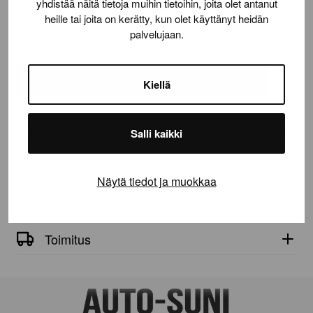
yhdistää näitä tietoja muihin tietoihin, joita olet antanut
heille tai joita on kerätty, kun olet käyttänyt heidän
palvelujaan.
Määrä:
ContiSportContact
5
määrä
LISÄÄ OSTOSKORIIN
Kiellä
Tuotetiedot
Salli kaikki
ContiSportContact 5
Näytä tiedot ja muokkaa
Tekniset tiedot
Toimitus