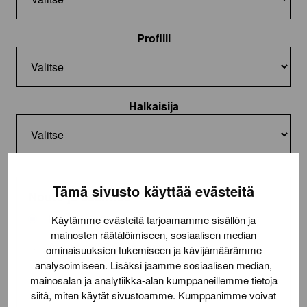
Profiili
Halkaisija
Tämä sivusto käyttää evästeitä
Nouto ja asennus
Nouto toimitilasta
Käytämme evästeitä tarjoamamme sisällön ja
mainosten räätälöimiseen, sosiaalisen median
Asennus (22,50€/rengas)
ominaisuuksien tukemiseen ja kävijämäärämme
analysoimiseen. Lisäksi jaamme sosiaalisen median,
Lue lisää
toimituksesta
mainosalan ja analytiikka-alan kumppaneillemme tietoja
siitä, miten käytät sivustoamme. Kumppanimme voivat