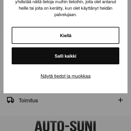
yhdistää näitä tietoja muihin tietoihin, joita olet antanut
heille tai joita on kerätty, kun olet käyttänyt heidän
palvelujaan.
Määrä:
ContiSportContact
5
määrä
LISÄÄ OSTOSKORIIN
Kiellä
Tuotetiedot
Salli kaikki
ContiSportContact 5
Näytä tiedot ja muokkaa
Tekniset tiedot
Toimitus