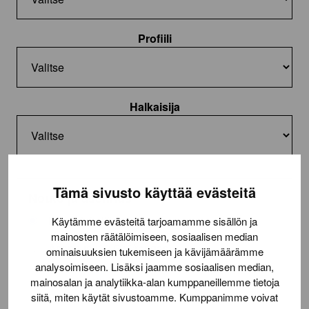
Profiili
Halkaisija
Tämä sivusto käyttää evästeitä
Nouto ja asennus
Nouto toimitilasta
Käytämme evästeitä tarjoamamme sisällön ja
mainosten räätälöimiseen, sosiaalisen median
Asennus (22,50€/rengas)
ominaisuuksien tukemiseen ja kävijämäärämme
analysoimiseen. Lisäksi jaamme sosiaalisen median,
Lue lisää
toimituksesta
mainosalan ja analytiikka-alan kumppaneillemme tietoja
siitä, miten käytät sivustoamme. Kumppanimme voivat