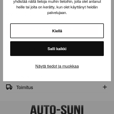
yhdistää näitä tietoja muihin tietoihin, joita olet antanut
heille tai joita on kerätty, kun olet käyttänyt heidän
palvelujaan.
Määrä:
ContiSportContact
5
määrä
LISÄÄ OSTOSKORIIN
Kiellä
Tuotetiedot
Salli kaikki
ContiSportContact 5
Näytä tiedot ja muokkaa
Tekniset tiedot
Toimitus