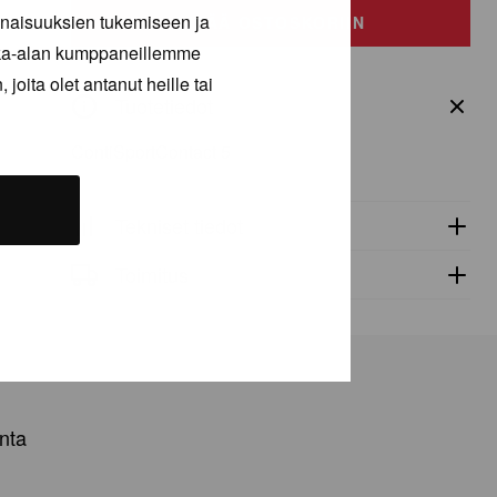
inaisuuksien tukemiseen ja
määrä
LISÄÄ OSTOSKORIIN
kka-alan kumppaneillemme
joita olet antanut heille tai
Tuotetiedot
ContiSportContact 5
Tekniset tiedot
Toimitus
nta