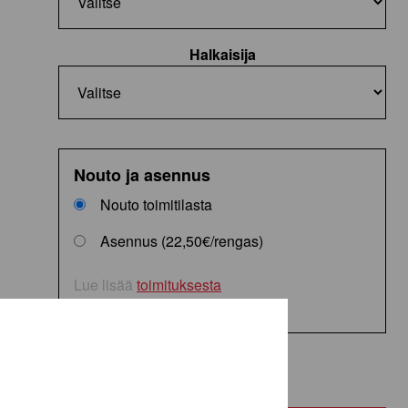
Halkaisija
Nouto ja asennus
Nouto toimitilasta
Asennus (22,50€/rengas)
Lue lisää
toimituksesta
Määrä:
ContiSportContact
5