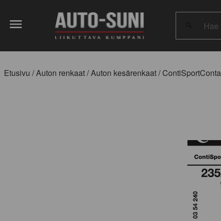
Hae
tuotteita:
Etusivu
/
Auton renkaat
/
Auton kesärenkaat
/ ContiSportConta