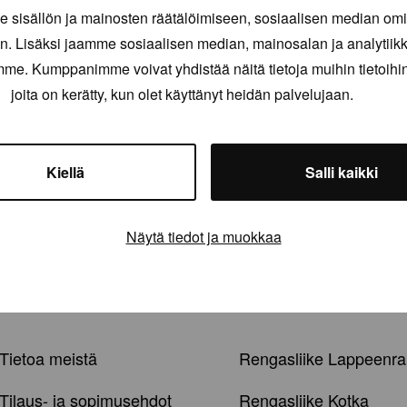
sisällön ja mainosten räätälöimiseen, sosiaalisen median om
. Lisäksi jaamme sosiaalisen median, mainosalan ja analytii
amme. Kumppanimme voivat yhdistää näitä tietoja muihin tietoihin, 
joita on kerätty, kun olet käyttänyt heidän palvelujaan.
Kiellä
Salli kaikki
Näytä tiedot ja muokkaa
Tietoa meistä
Rengasliike Lappeenra
Tilaus- ja sopimusehdot
Rengasliike Kotka