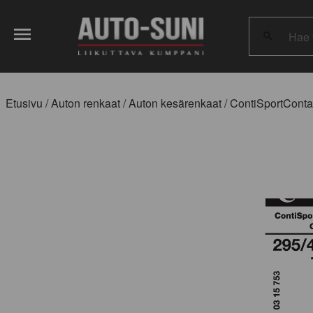
Hae
tuotteita:
Etusivu
/
Auton renkaat
/
Auton kesärenkaat
/ ContiSportConta