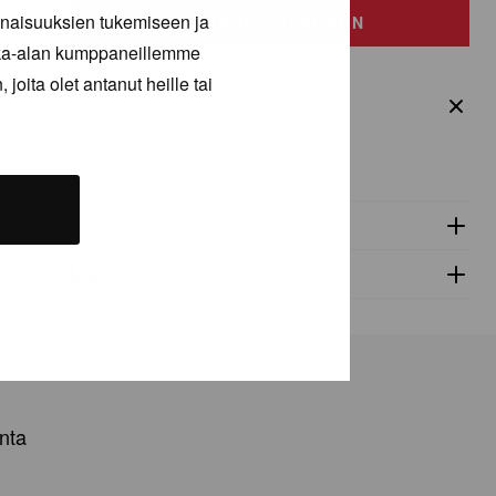
inaisuuksien tukemiseen ja
määrä
LISÄÄ OSTOSKORIIN
kka-alan kumppaneillemme
joita olet antanut heille tai
Tuotetiedot
ContiSportContact 5
Tekniset tiedot
Toimitus
nta