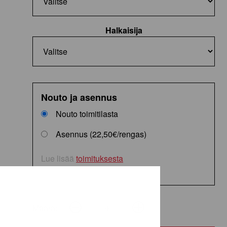
Halkaisija
Nouto ja asennus
Nouto toimitilasta
Asennus (22,50€/rengas)
Lue lisää
toimituksesta
Määrä:
ContiSportContact
5