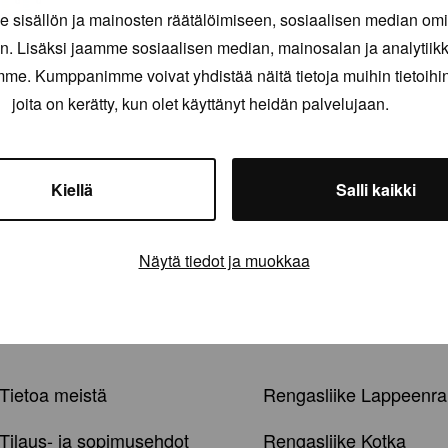
sisällön ja mainosten räätälöimiseen, sosiaalisen median om
. Lisäksi jaamme sosiaalisen median, mainosalan ja analytii
amme. Kumppanimme voivat yhdistää näitä tietoja muihin tietoihin, 
joita on kerätty, kun olet käyttänyt heidän palvelujaan.
Kiellä
Salli kaikki
Näytä tiedot ja muokkaa
Tietoa meistä
Rengasliike Lappeenra
Tilaus- ja sopimusehdot
Rengasliike Kotka